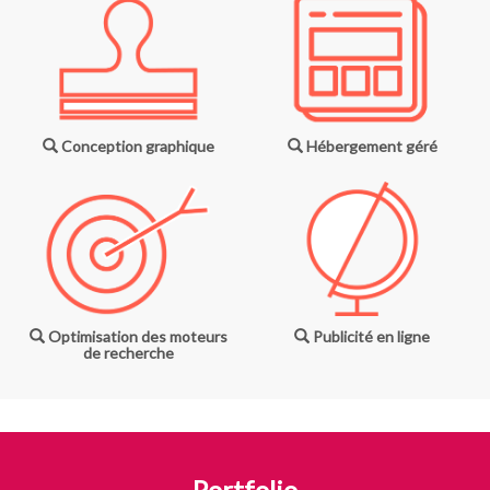
Conception graphique
Hébergement géré
Optimisation des moteurs
Publicité en ligne
de recherche
Portfolio